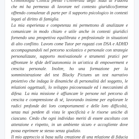
Criminologia Clinica presso l'Università degli Studi di Padova
che mi ha permesso di lavorare nel contesto giuridico/forense
offrendo consulenze di parte per il supporto psicologico in contesti
legati al diritto di famiglia.
La mia esperienza e competenza mi permettono di analizzare e
comunicare in modo chiaro e utile anche in contesti giuridici
fornendo una prospettiva equilibrata e professionale in situazioni
di alto conflitto. Lavoro come Tutor per ragazzi con DSA e ADHD
accompagnandoli nel percorso scolastico e personale con strategie
personalizzate, supporto motivazionale e strumenti pratici per
affrontare le sfide dell'autonomia in un'ottica di empowerment e
crescita personale. Inoltre, ho una formazione per la
somministrazione del test Blacky Pictures un test narrativo
proiettivo che indaga le dinamiche di personalità del soggetto, le
relazioni oggettuali, lo sviluppo psicosessuale ed i meccanismi di
difesa. La mia missione è affiancare le persone nel percorso di
crescita e comprensione di sé, lavorando insieme per esplorare le
radici profonde dei loro comportamenti e delle loro difficoltà,
senza mai perdere di vista le specificità e le risorse uniche di
ciascuno. Credo che ogni individuo meriti di essere ascoltato con
attenzione e rispetto, in un ambiente sicuro e accogliente dove
possa esprimere se stesso senza giudizio.
Il mio approccio si basa sulla creazione di una relazione di fiducia